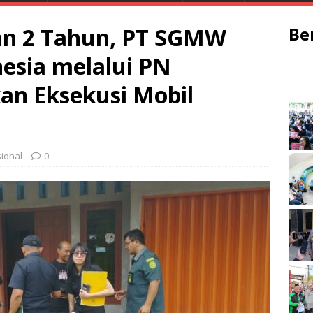
an 2 Tahun, PT SGMW
Be
nesia melalui PN
an Eksekusi Mobil
ional
0