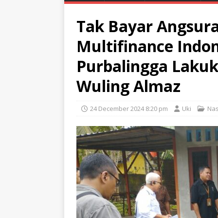
Tak Bayar Angsur
Multifinance Indo
Purbalingga Lakuk
Wuling Almaz
24 December 2024 8:20 pm
Uki
Nas