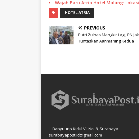
Wajah Baru Atria Hotel Malang: Lokasi
HOTEL ATRIA
PREVIOUS
Putri Zulhas Mangkir Lagi, PN Ja
Tuntaskan Aanmaning Kedua
Jl. Banyuurip Kidul VII No. 8, Surabaya.
surabayapost.id@gmail.com