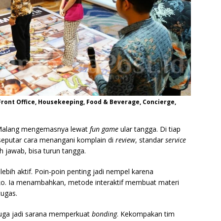
 Front Office, Housekeeping, Food & Beverage, Concierge,
l Malang mengemasnya lewat
fun game
ular tangga. Di tiap
seputar cara menangani komplain di
review
, standar
service
h jawab, bisa turun tangga.
 lebih aktif. Poin-poin penting jadi nempel karena
Eko. Ia menambahkan, metode interaktif membuat materi
tugas.
juga jadi sarana memperkuat
bonding
. Kekompakan tim