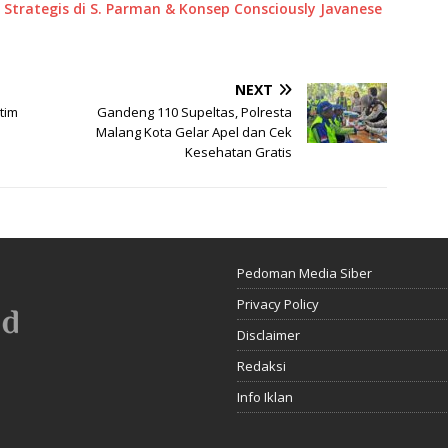
 Strategis di S. Parman & Konsep Consciously Javanese
NEXT
ktim
Gandeng 110 Supeltas, Polresta
Malang Kota Gelar Apel dan Cek
Kesehatan Gratis
Pedoman Media Siber
Privacy Policy
Disclaimer
Redaksi
Info Iklan