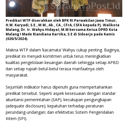
Predikat WTP diserahkan oleh BPK RI Perwakilan Jawa Timur,
H.M. Karyadi, S.E., M.M., Ak., CA., CFrA, CSFA kepada Pj. Walikota
Malang, Dr. Ir. Wahyu Hidayat, M.M bersama Ketua DPRD Kota
Malang I Made Riandiana Kartika, S.E di Sidoarjo pada Kamis
(020/5/2024).
Makna WTP dalam ‘kacamata’ Wahyu cukup penting. Baginya,
predikat ini menjadi komitmen untuk terus meningkatkan
kualitas pengelolaan keuangan daerah sehingga setiap APBD
dan setiap rupiah betul-betul terasa manfaatnya oleh
masyarakat.
Sejumlah indikator harus dipenuhi guna mempertahankan
predikat tersebut. Seperti aspek kesesuaian dengan standar
akuntansi pemerintahan (SAP); kecukupan pengungkapan
(adequate disclosure); kepatuhan terhadap peraturan
perundang-undangan; dan efektivitas Sistem Pengendalian
Intern (SPI).