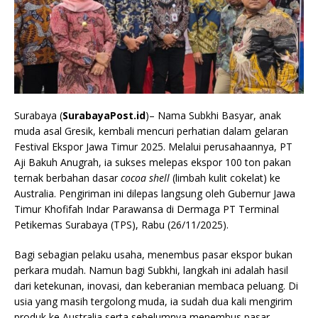
Surabaya (
SurabayaPost.id
)– Nama Subkhi Basyar, anak
muda asal Gresik, kembali mencuri perhatian dalam gelaran
Festival Ekspor Jawa Timur 2025. Melalui perusahaannya, PT
Aji Bakuh Anugrah, ia sukses melepas ekspor 100 ton pakan
ternak berbahan dasar
cocoa shell
(limbah kulit cokelat) ke
Australia. Pengiriman ini dilepas langsung oleh Gubernur Jawa
Timur Khofifah Indar Parawansa di Dermaga PT Terminal
Petikemas Surabaya (TPS), Rabu (26/11/2025).
Bagi sebagian pelaku usaha, menembus pasar ekspor bukan
perkara mudah. Namun bagi Subkhi, langkah ini adalah hasil
dari ketekunan, inovasi, dan keberanian membaca peluang. Di
usia yang masih tergolong muda, ia sudah dua kali mengirim
produk ke Australia serta sebelumnya menembus pasar