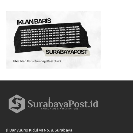
Jl. Banyuurip Kidul VII No. 8, Surabaya.