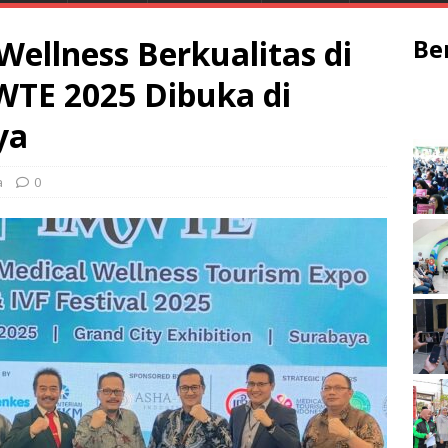
ellness Berkualitas di
Be
WTE 2025 Dibuka di
ya
a
0