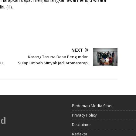
diharapkan dapat menjadi langkah awal menuju wisata
. (lil).
NEXT
Karang Taruna Desa Pengundan
ui
Sulap Limbah Minyak Jadi Aromaterapi
Pedoman Media Siber
Privacy Policy
Disclaimer
Redaksi