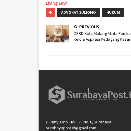
Living Law
ADVOKAT SULIONO
HUKUM
PREVIOUS
DPRD Kota Malang Minta Pemko
Kelola Aspirasi Pedagang Pasar
Jl. Banyuurip Kidul VII No. 8, Surabaya.
surabayapost.id@gmail.com