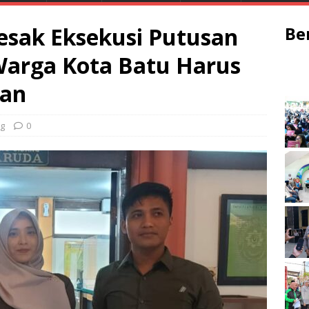
esak Eksekusi Putusan
Be
Warga Kota Batu Harus
kan
g
0