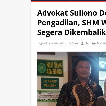
Advokat Suliono D
Pengadilan, SHM 
Segera Dikembali
24 January 2026 3:57 pm
Uki
Malan