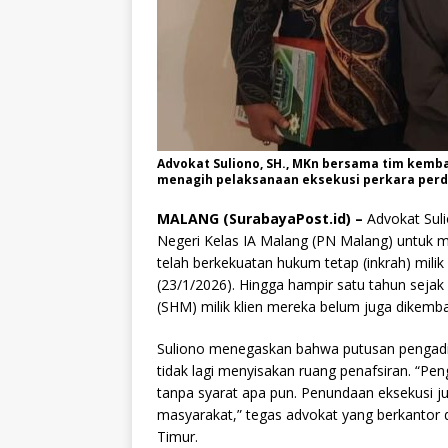
Advokat Suliono, SH., MKn bersama tim kemba
menagih pelaksanaan eksekusi perkara perda
MALANG (SurabayaPost.id) –
Advokat Suli
Negeri Kelas IA Malang (PN Malang) untuk m
telah berkekuatan hukum tetap (inkrah) mili
(23/1/2026). Hingga hampir satu tahun sejak 
(SHM) milik klien mereka belum juga dikemba
Suliono menegaskan bahwa putusan pengadil
tidak lagi menyisakan ruang penafsiran. “Peng
tanpa syarat apa pun. Penundaan eksekusi j
masyarakat,” tegas advokat yang berkantor d
Timur.