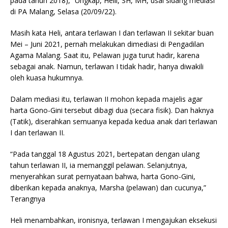
pada tahun 2018),” Ungkap, Helli, SH, MH, usai sidang mediasi
di PA Malang, Selasa (20/09/22).
Masih kata Heli, antara terlawan I dan terlawan II sekitar buan
Mei – Juni 2021, pernah melakukan dimediasi di Pengadilan
Agama Malang. Saat itu, Pelawan juga turut hadir, karena
sebagai anak. Namun, terlawan I tidak hadir, hanya diwakili
oleh kuasa hukumnya.
Dalam mediasi itu, terlawan II mohon kepada majelis agar
harta Gono-Gini tersebut dibagi dua (secara fisik). Dan haknya
(Tatik), diserahkan semuanya kepada kedua anak dari terlawan
I dan terlawan II.
“Pada tanggal 18 Agustus 2021, bertepatan dengan ulang
tahun terlawan II, ia memanggil pelawan. Selanjutnya,
menyerahkan surat pernyataan bahwa, harta Gono-Gini,
diberikan kepada anaknya, Marsha (pelawan) dan cucunya,”
Terangnya
Heli menambahkan, ironisnya, terlawan I mengajukan eksekusi