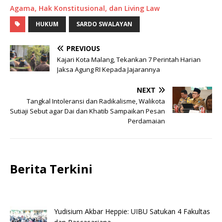
Agama, Hak Konstitusional, dan Living Law
HUKUM
SARDO SWALAYAN
PREVIOUS
Kajari Kota Malang, Tekankan 7 Perintah Harian
Jaksa Agung RI Kepada Jajarannya
NEXT
Tangkal Intoleransi dan Radikalisme, Walikota
Sutiaji Sebut agar Dai dan Khatib Sampaikan Pesan
Perdamaian
Berita Terkini
Yudisium Akbar Heppie: UIBU Satukan 4 Fakultas