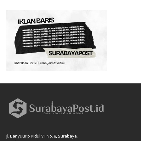
Jl. Banyuurip Kidul VII No. 8, Surabaya.