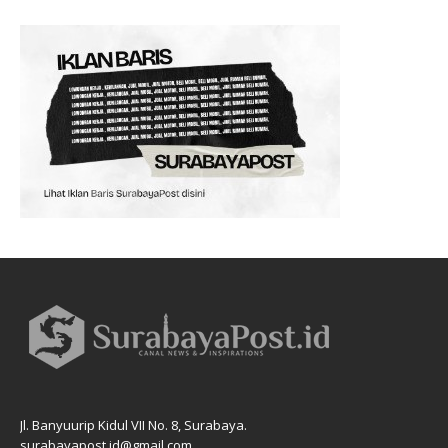
Jl. Banyuurip Kidul VII No. 8, Surabaya.
surabayapost.id@gmail.com