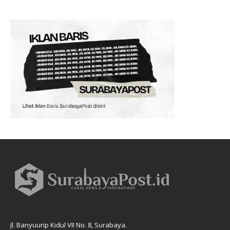
Jl. Banyuurip Kidul VII No. 8, Surabaya.