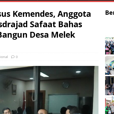
sus Kemendes, Anggota
Be
drajad Safaat Bahas
 Bangun Desa Melek
ional
0