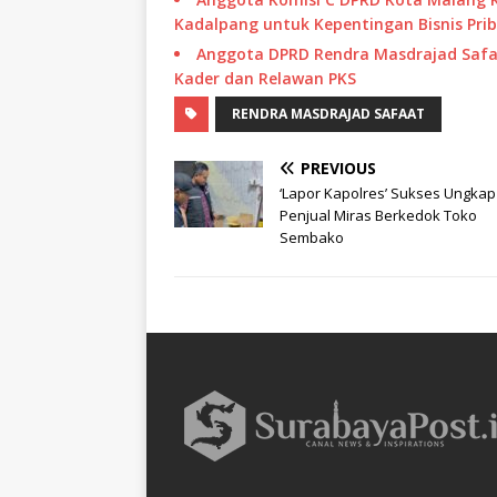
Kadalpang untuk Kepentingan Bisnis Prib
Anggota DPRD Rendra Masdrajad Safaa
Kader dan Relawan PKS
RENDRA MASDRAJAD SAFAAT
PREVIOUS
‘Lapor Kapolres’ Sukses Ungkap
Penjual Miras Berkedok Toko
Sembako