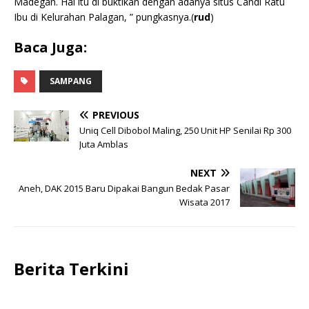
Madegan. Hal itu di buktikan dengan adanya situs Candi Ratu
Ibu di Kelurahan Palagan, ” pungkasnya.(
rud
)
Baca Juga:
SAMPANG
PREVIOUS
Uniq Cell Dibobol Maling, 250 Unit HP Senilai Rp 300
Juta Amblas
NEXT
Aneh, DAK 2015 Baru Dipakai Bangun Bedak Pasar
Wisata 2017
Berita Terkini