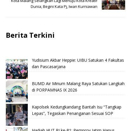
Kota Malang Selangkah Lagi Menuju Kota Kreatif
Dunia, Begini Kata Pj, Iwan Kurniawan
Berita Terkini
Yudisium Akbar Heppie: UIBU Satukan 4 Fakultas
dan Pascasarjana
BUMD Air Minum Malang Raya Satukan Langkah
di PORPAMNAS IX 2026
Kapolsek Kedungkandang Bantah Isu “Tangkap
Lepas”, Tegaskan Penanganan Sesuai SOP
Hadiah HUT RI ke-81: Pemprov Jatim Hapus