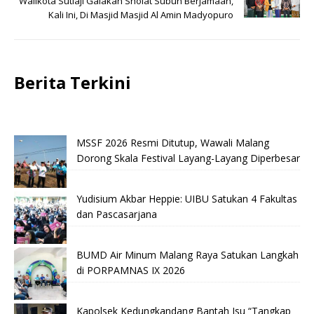
Walikota Sutiaji Galakan Sholat Subuh Berjamaah,
Kali Ini, Di Masjid Masjid Al Amin Madyopuro
Berita Terkini
MSSF 2026 Resmi Ditutup, Wawali Malang
Dorong Skala Festival Layang-Layang Diperbesar
Yudisium Akbar Heppie: UIBU Satukan 4 Fakultas
dan Pascasarjana
BUMD Air Minum Malang Raya Satukan Langkah
di PORPAMNAS IX 2026
Kapolsek Kedungkandang Bantah Isu “Tangkap