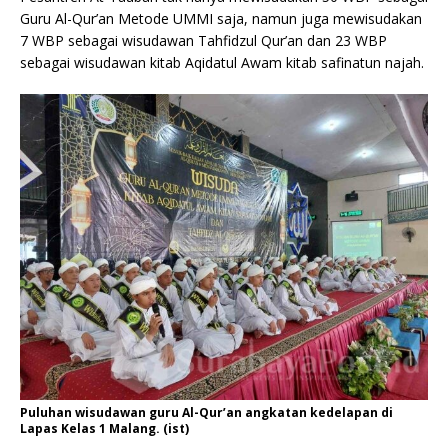
Guru Al-Qur’an Metode UMMI saja, namun juga mewisudakan
7 WBP sebagai wisudawan Tahfidzul Qur’an dan 23 WBP
sebagai wisudawan kitab Aqidatul Awam kitab safinatun najah.
Puluhan wisudawan guru Al-Qur’an angkatan kedelapan di
Lapas Kelas 1 Malang. (ist)