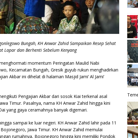
Sungonlegowo Bungah, KH Anwar Zahid Sampaikan Resep Sehat
at Lapar dan Berhenti Sebelum Kenyang
 menghormati momentum Peringatan Maulid Nabi
o, Kecamatan Bungah, Gresik guyub rukun menghadirkan
n Akbar ini dihelat di halaman Masjid Jami’ Al Jami’
Teme
engikuti Pengajian Akbar dari sosok Kiai terkenal asal
wa Timur. Pasalnya, nama KH Anwar Zahid hingga kini
 Dai yang gaya ceramahnya banyak digemari.
hingga sampai ke luar negeri. KH Anwar Zahid lahir pada 11
 Bojonegoro, Jawa Timur. KH Anwar Zahid memulai
gkungan rumahnya, Bojonegoro hingga kini memiliki Pondok