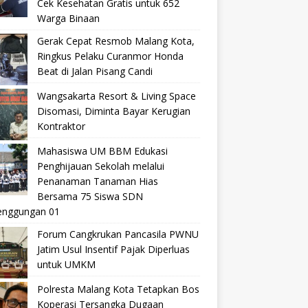
Cek Kesehatan Gratis untuk 652
Warga Binaan
Gerak Cepat Resmob Malang Kota,
Ringkus Pelaku Curanmor Honda
Beat di Jalan Pisang Candi
Wangsakarta Resort & Living Space
Disomasi, Diminta Bayar Kerugian
Kontraktor
Mahasiswa UM BBM Edukasi
Penghijauan Sekolah melalui
Penanaman Tanaman Hias
Bersama 75 Siswa SDN
nggungan 01
Forum Cangkrukan Pancasila PWNU
Jatim Usul Insentif Pajak Diperluas
untuk UMKM
Polresta Malang Kota Tetapkan Bos
Koperasi Tersangka Dugaan