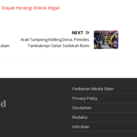
Diajak Perangi Rokok Ilegal
NEXT
Arak Tumpeng Keliling Desa, Pemdes
Dalam
Tambakrejo Gelar Sedekah Bumi
Pedoman Media Siber
Privacy Policy
Disclaimer
Redaksi
Info Iklan