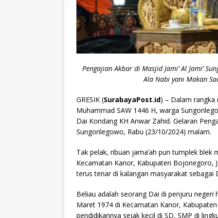
Pengajian Akbar di Masjid Jami’ Al Jami’ 
Ala Nabi yani Makan Sa
GRESIK (
SurabayaPost.id
) – Dalam rangka
Muhammad SAW 1446 H, warga Sungonlegow
Dai Kondang KH Anwar Zahid. Gelaran Pengajia
Sungonlegowo, Rabu (23/10/2024) malam.
Tak pelak, ribuan jama’ah pun tumplek blek m
Kecamatan Kanor, Kabupaten Bojonegoro, Ja
terus tenar di kalangan masyarakat sebagai
Beliau adalah seorang Dai di penjuru negeri 
Maret 1974 di Kecamatan Kanor, Kabupaten
pendidikannya sejak kecil di SD, SMP di lin