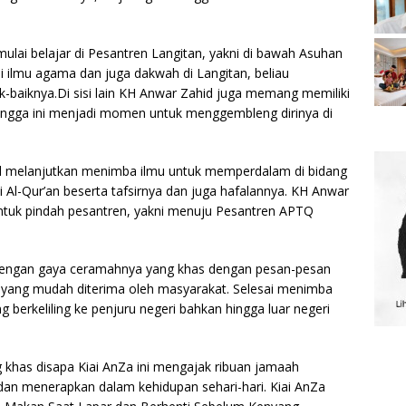
ulai belajar di Pesantren Langitan, yakni di bawah Asuhan
 ilmu agama dan juga dakwah di Langitan, beliau
baiknya.Di sisi lain KH Anwar Zahid juga memang memiliki
ngga ini menjadi momen untuk menggembleng dirinya di
d melanjutkan menimba ilmu untuk memperdalam di bidang
Al-Qur’an beserta tafsirnya dan juga hafalannya. KH Anwar
ntuk pindah pesantren, yakni menuju Pesantren APTQ
 dengan gaya ceramahnya yang khas dengan pesan-pesan
ang mudah diterima oleh masyarakat. Selesai menimba
g berkeliling ke penjuru negeri bahkan hingga luar negeri
 khas disapa Kiai AnZa ini mengajak ribuan jamaah
 dan menerapkan dalam kehidupan sehari-hari. Kiai AnZa