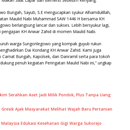
kni Makan Saat Lapar dan Berhenti Sebelum Kenyang.
o Bungah, Sayuti, S.E mengucapkan syukur Alhamdulillah,
ingatan Maulid Nabi Muhammad SAW 1446 H bersama KH
egowo berlangsung lancar dan sukses. Lebih bersyukur lagi,
i pengajian KH Anwar Zahid di momen Maulid Nabi.
eluruh warga Sungonlegowo yang kompak guyub rukun
menghadirkan Dai Kondang KH Anwar Zahid. Kami juga
k Camat Bungah, Kapolsek, dan Danramil serta para tokoh
kung penuh kegiatan Peringatan Maulid Nabi ini,” ungkap
akim Serahkan Aset Jadi Milik Pondok, Plus Tanpa Uang
 Gresik Ajak Masyarakat Melihat Wajah Baru Pertanian
M Malaysia Edukasi Kesehatan Gigi Warga Sukorejo