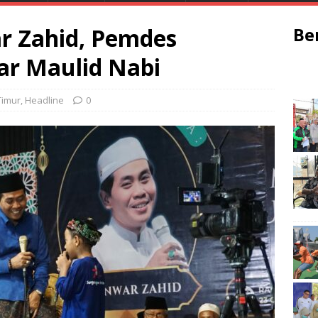
r Zahid, Pemdes
Be
ar Maulid Nabi
Timur
,
Headline
0