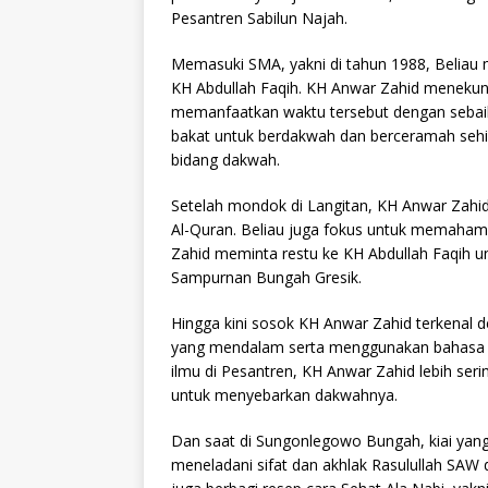
Pesantren Sabilun Najah.
Memasuki SMA, yakni di tahun 1988, Beliau m
KH Abdullah Faqih. KH Anwar Zahid menekuni
memanfaatkan waktu tersebut dengan sebaik-
bakat untuk berdakwah dan berceramah sehi
bidang dakwah.
Setelah mondok di Langitan, KH Anwar Zahi
Al-Quran. Beliau juga fokus untuk memahami 
Zahid meminta restu ke KH Abdullah Faqih u
Sampurnan Bungah Gresik.
Hingga kini sosok KH Anwar Zahid terkenal
yang mendalam serta menggunakan bahasa y
ilmu di Pesantren, KH Anwar Zahid lebih serin
untuk menyebarkan dakwahnya.
Dan saat di Sungonlegowo Bungah, kiai yang
meneladani sifat dan akhlak Rasulullah SAW