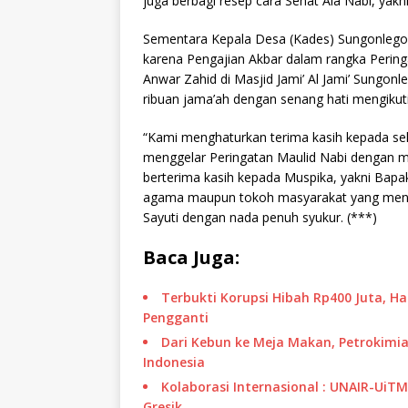
juga berbagi resep cara Sehat Ala Nabi, ya
Sementara Kepala Desa (Kades) Sungonlegow
karena Pengajian Akbar dalam rangka Per
Anwar Zahid di Masjid Jami’ Al Jami’ Sungonl
ribuan jama’ah dengan senang hati mengikut
“Kami menghaturkan terima kasih kepada s
menggelar Peringatan Maulid Nabi dengan 
berterima kasih kepada Muspika, yakni Bapa
agama maupun tokoh masyarakat yang mendu
Sayuti dengan nada penuh syukur. (***)
Baca Juga:
Terbukti Korupsi Hibah Rp400 Juta, H
Pengganti
Dari Kebun ke Meja Makan, Petrokimia
Indonesia
Kolaborasi Internasional : UNAIR-UiT
Gresik