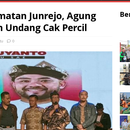
matan Junrejo, Agung
Be
 Undang Cak Percil
tu
0