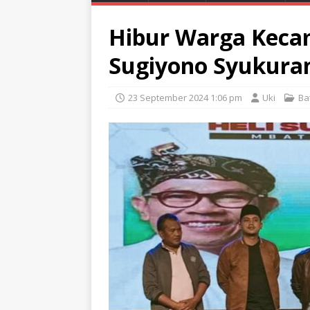
Hibur Warga Keca
Sugiyono Syukuran
23 September 2024 1:06 pm
Uki
Ba