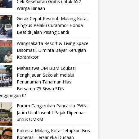
Cek Kesehatan Gratis untuk 652
Warga Binaan
Gerak Cepat Resmob Malang Kota,
Ringkus Pelaku Curanmor Honda
Beat di Jalan Pisang Candi
Wangsakarta Resort & Living Space
Disomasi, Diminta Bayar Kerugian
Kontraktor
Mahasiswa UM BBM Edukasi
Penghijauan Sekolah melalui
Penanaman Tanaman Hias
Bersama 75 Siswa SDN
nggungan 01
Forum Cangkrukan Pancasila PWNU
Jatim Usul Insentif Pajak Diperluas
untuk UMKM
Polresta Malang Kota Tetapkan Bos
Koperasi Tersangka Dugaan