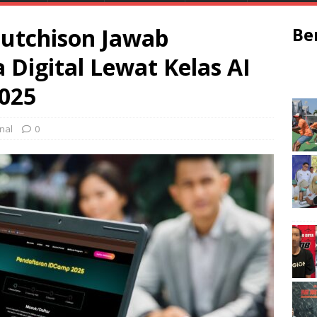
utchison Jawab
Be
Digital Lewat Kelas AI
2025
nal
0