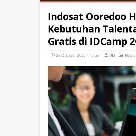
Indosat Ooredoo H
Kebutuhan Talenta 
Gratis di IDCamp 
28 October 2025 4:45 pm
Uki
Nasio