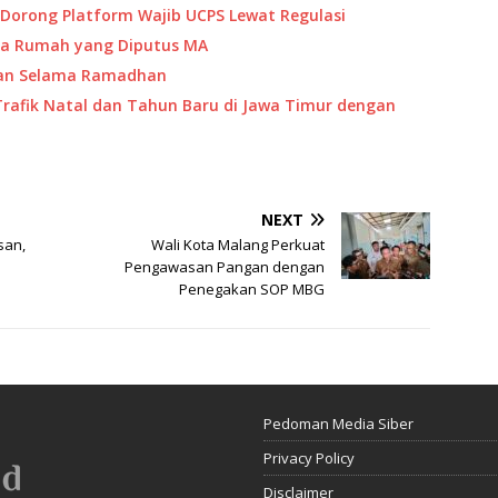
Dorong Platform Wajib UCPS Lewat Regulasi
eta Rumah yang Diputus MA
Aman Selama Ramadhan
Trafik Natal dan Tahun Baru di Jawa Timur dengan
NEXT
san,
Wali Kota Malang Perkuat
Pengawasan Pangan dengan
Penegakan SOP MBG
Pedoman Media Siber
Privacy Policy
Disclaimer