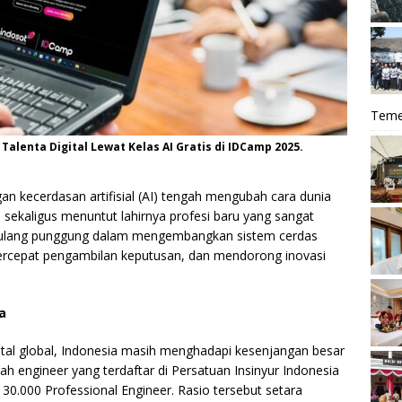
Teme
alenta Digital Lewat Kelas AI Gratis di IDCamp 2025.
 kecerdasan artifisial (AI) tengah mengubah cara dunia
sekaligus menuntut lahirnya profesi baru yang sangat
di tulang punggung dalam mengembangkan sistem cerdas
rcepat pengambilan keputusan, dan mendorong inovasi
a
ital global, Indonesia masih menghadapi kesenjangan besar
lah engineer yang terdaftar di Persatuan Insinyur Indonesia
 30.000 Professional Engineer. Rasio tersebut setara