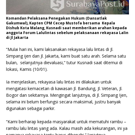
Komandan Pelaksana Penegakan Hukum (Dansatlak
Gakumwal), Kapten CPM Cecep Mustofa bersama Kepala
Dishub Kota Malang, Kusnadi saat memberikan arahan kepada
anggota Forum Lalulintas sebelum pelaksanaan rekayasa Lalin
di Jl Jakarta
“Mulai hari ini, kami laksanakan rekayasa lalu lintas di Jl.
Simpang ijen dan Jl. Jakarta, kami buat satu arah. Selama satu
bulan, selanjutnya dievaluasi,” tutur Kusnadi saat ditemui di
lokasi, Kamis (10/01).
Ia menjelaskan, rekayasa lalu lintas ini dilakukan untuk
mengatasi kemacetan di kawasan Jl. Bandung, Jl. Veteran, Jl.
Bogor dan sekitarnya. Mengingat lanjutnya, di Jl. Simpang Ijen,
selama ini belum berfungsi secara maksimal, justru banyak
digunakan sebagai parkir.
“Kami berharap kepada masyarakat untuk mematuhi rambu –
rambu lalu lintas yang ada. Kalau masih ada kekurangan, ini ya
namanya rekayasa tentu harus dibenahi,” lanjutnya.