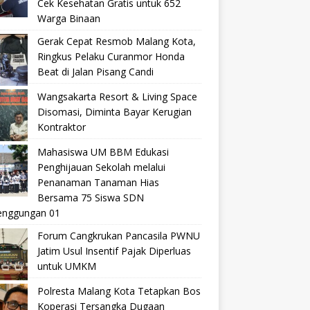
Cek Kesehatan Gratis untuk 652
Warga Binaan
Gerak Cepat Resmob Malang Kota,
Ringkus Pelaku Curanmor Honda
Beat di Jalan Pisang Candi
Wangsakarta Resort & Living Space
Disomasi, Diminta Bayar Kerugian
Kontraktor
Mahasiswa UM BBM Edukasi
Penghijauan Sekolah melalui
Penanaman Tanaman Hias
Bersama 75 Siswa SDN
nggungan 01
Forum Cangkrukan Pancasila PWNU
Jatim Usul Insentif Pajak Diperluas
untuk UMKM
Polresta Malang Kota Tetapkan Bos
Koperasi Tersangka Dugaan