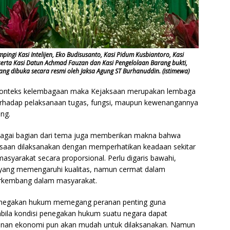
ingi Kasi Intelijen, Eko Budisusanto, Kasi Pidum Kusbiantoro, Kasi
serta Kasi Datun Achmad Fauzan dan Kasi Pengelolaan Barang bukti,
ang dibuka secara resmi oleh Jaksa Agung ST Burhanuddin. (istimewa)
am konteks kelembagaan maka Kejaksaan merupakan lembaga
erhadap pelaksanaan tugas, fungsi, maupun kewenangannya
ung.
agai bagian dari tema juga memberikan makna bahwa
saan dilaksanakan dengan memperhatikan keadaan sekitar
syarakat secara proporsional. Perlu digaris bawahi,
 yang memengaruhi kualitas, namun cermat dalam
erkembang dalam masyarakat.
 penegakan hukum memegang peranan penting guna
bila kondisi penegakan hukum suatu negara dapat
gunan ekonomi pun akan mudah untuk dilaksanakan. Namun