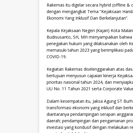
Rakernas itu digelar secara hybrid (offline & 
dengan mengangkat Tema “Kejaksaan Handa
Ekonomi Yang Inklusif Dan Berkelanjutan”.
Kepala Kejaksaan Negeri (Kajari) Kota Malan
Budisusanto, SH, MH menyampaikan bahwa te
penegakan hukum yang dilaksanakan oleh Kej
memasuki tahun 2023 yang berimplikasi pad
COVID-19.
Kegiatan Rakernas diselenggarakan atas d
bertujuan menyusun capaian kinerja Kejaksa
prioritas nasional tahun 2024, dan menyiapk
UU No. 11 Tahun 2021 serta Corporate Valu
Dalam kesempatan itu, Jaksa Agung ST Bur
transformasi ekonomi yang inklusif dan berk
diantaranya pendampingan serapan anggaran
daerah; pendampingan dan pengamanan proyek
investasi yang kondusif dengan melakukan re