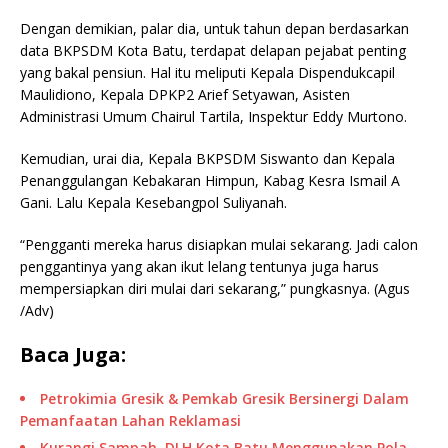
Dengan demikian, palar dia, untuk tahun depan berdasarkan
data BKPSDM Kota Batu, terdapat delapan pejabat penting
yang bakal pensiun. Hal itu meliputi Kepala Dispendukcapil
Maulidiono, Kepala DPKP2 Arief Setyawan, Asisten
Administrasi Umum Chairul Tartila, Inspektur Eddy Murtono.
Kemudian, urai dia, Kepala BKPSDM Siswanto dan Kepala
Penanggulangan Kebakaran Himpun, Kabag Kesra Ismail A
Gani. Lalu Kepala Kesebangpol Suliyanah.
“Pengganti mereka harus disiapkan mulai sekarang. Jadi calon
penggantinya yang akan ikut lelang tentunya juga harus
mempersiapkan diri mulai dari sekarang,” pungkasnya. (Agus
/Adv)
Baca Juga:
Petrokimia Gresik & Pemkab Gresik Bersinergi Dalam
Pemanfaatan Lahan Reklamasi
Kurangi Sampah, DLH Kota Batu Menggunakan Pola