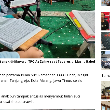
anak didiknya di TPQ Az Zahro saat Tadarus di Masjid Babul
hari pertama Bulan Suci Ramadhan 1444 Hijriah, Masjid
Teme
urahan Tanjungrejo, Kota Malang, Jawa Timur, selalu
 anak pun tampak antusias menyambut bulan suci
r usai sholat tarawih.