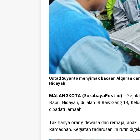
Ustad Suyanto menyimak bacaan Alquran dari 
Hidayah
MALANGKOTA (SurabayaPost.id) –
Sejak 
Babul Hidayah, di Jalan IR Rais Gang 14, Kel
dipadati jamaah.
Tak hanya orang dewasa dan remaja, anak –
Ramadhan. Kegiatan tadarusan ini rutin digela