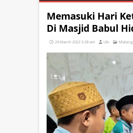
Memasuki Hari Ke
Di Masjid Babul H
26 March 2023 3:28 am
Uki
Malang