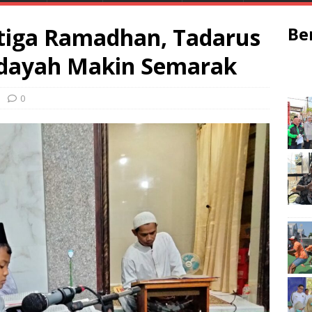
tiga Ramadhan, Tadarus
Be
idayah Makin Semarak
0