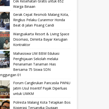
Cek Kesehatan Gratis untuk 652
Warga Binaan
Gerak Cepat Resmob Malang Kota,
Ringkus Pelaku Curanmor Honda
Beat di Jalan Pisang Candi
Wangsakarta Resort & Living Space
Disomasi, Diminta Bayar Kerugian
Kontraktor
Mahasiswa UM BBM Edukasi
Penghijauan Sekolah melalui
Penanaman Tanaman Hias
Bersama 75 Siswa SDN
nggungan 01
Forum Cangkrukan Pancasila PWNU
Jatim Usul Insentif Pajak Diperluas
untuk UMKM
Polresta Malang Kota Tetapkan Bos
Koperasi Tersangka Dugaan