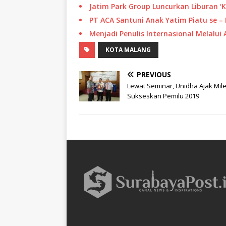
Jatim Park Group Luncurkan Liburan ‘K
PT ACA Santuni Anak Yatim Piatu se –
Menjadi Penulis Internasional Melalui
KOTA MALANG
PREVIOUS
Lewat Seminar, Unidha Ajak Mile
Sukseskan Pemilu 2019