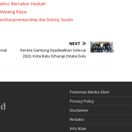
eliru’ Bertabur Hadiah
 Malang Raya
 Authorpreneurship Ala Donny Susilo
NEXT
nial
Kereta Gantung Dijadwalkan Selesai
2020, Kota Batu Diharap Ditata Dulu
Pedoman Media Siber
Privacy Policy
Disclaimer
Redaksi
Info Iklan