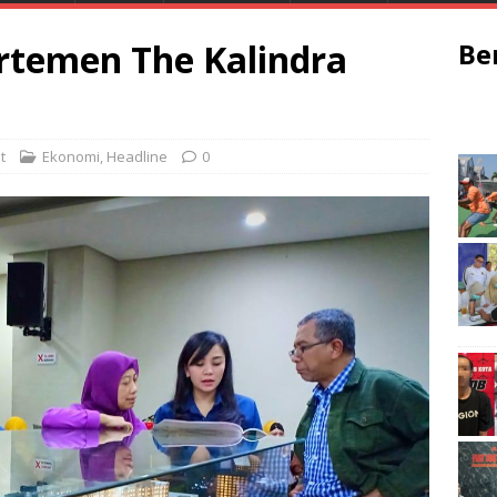
rtemen The Kalindra
Be
i
t
Ekonomi
,
Headline
0