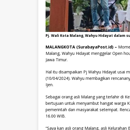
Pj. Wali Kota Malang, Wahyu Hidayat dalam su
MALANGKOTA (SurabayaPost.id) –
Moment
Malang, Wahyu Hidayat menggelar Open hous
Jawa Timur.
Hal itu disampaikan Pj Wahyu Hidayat usai me
(10/04/2024). Wahyu membagikan rencanany
Ijen.
Sebagai orang asli Malang yang terlahir di
bertujuan untuk menyambut hangat warga K
pemerintah dan masyarakat setempat. Rencan
16.00 WIB.
“Saya kan asli orang Malang, asli Kelurahan B