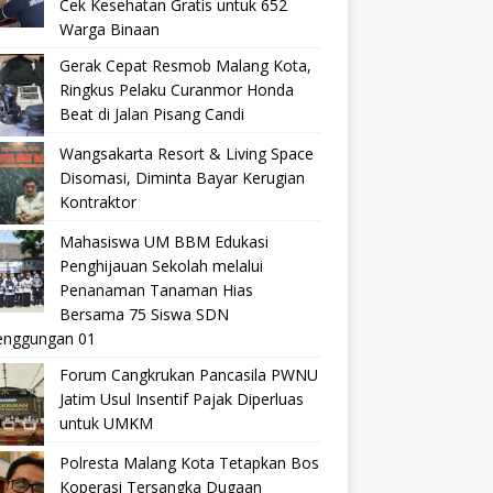
Cek Kesehatan Gratis untuk 652
Warga Binaan
Gerak Cepat Resmob Malang Kota,
Ringkus Pelaku Curanmor Honda
Beat di Jalan Pisang Candi
Wangsakarta Resort & Living Space
Disomasi, Diminta Bayar Kerugian
Kontraktor
Mahasiswa UM BBM Edukasi
Penghijauan Sekolah melalui
Penanaman Tanaman Hias
Bersama 75 Siswa SDN
nggungan 01
Forum Cangkrukan Pancasila PWNU
Jatim Usul Insentif Pajak Diperluas
untuk UMKM
Polresta Malang Kota Tetapkan Bos
Koperasi Tersangka Dugaan