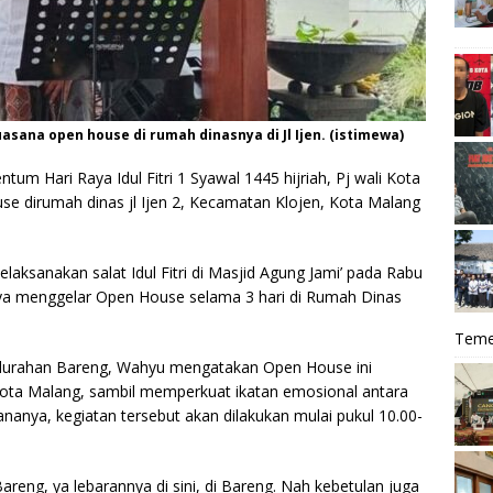
asana open house di rumah dinasnya di Jl Ijen. (istimewa)
um Hari Raya Idul Fitri 1 Syawal 1445 hijriah, Pj wali Kota
e dirumah dinas jl Ijen 2, Kecamatan Klojen, Kota Malang
laksanakan salat Idul Fitri di Masjid Agung Jami’ pada Rabu
a menggelar Open House selama 3 hari di Rumah Dinas
Teme
 Kelurahan Bareng, Wahyu mengatakan Open House ini
ota Malang, sambil memperkuat ikatan emosional antara
anya, kegiatan tersebut akan dilakukan mulai pukul 10.00-
areng, ya lebarannya di sini, di Bareng. Nah kebetulan juga