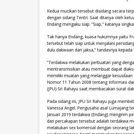
Kedua mucikari tersebut disidang secara terp
dengan sidang Tentri. Saat ditanya oleh ketu
Endang mengaku siap. “Siap,” katanya singka
Tak hanya Endang, kuasa hukumnya yaitu F
tersebut telah siap untuk menjalani persidan
dulu dakwaan dari jaksa,” tandasnya kepada
“Terdakwa melakukan perbuatan yang dengan
mentransmisikan atau membuat dapat diakse
memiliki muatan yang melanggar kesusilaan
Nomor 11 Tahun 2008 tentang Informasi dan 
(JPU) Sri Rahayu saat membacakan surat da
Pada sidang ini, JPU Sri Rahayu juga memb
Vanessa Angel. Pengusaha asal Lumajang te
Januari 2019 terdakwa (Endang) mengirim pe
dari percakapan tersebut adalah terdakwa 
melakukan sex komersial dengan seorang lak