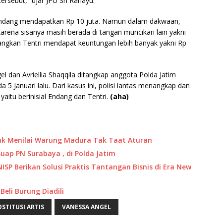
rsebut,” ujar JPU Sri Rahayu.
 Endang mendapatkan Rp 10 juta. Namun dalam dakwaan,
rena sisanya masih berada di tangan muncikari lain yakni
 Sedangkan Tentri mendapat keuntungan lebih banyak yakni Rp
l dan Avriellia Shaqqila ditangkap anggota Polda Jatim
a 5 Januari lalu. Dari kasus ini, polisi lantas menangkap dan
aitu berinisial Endang dan Tentri.
(aha)
jak Menilai Warung Madura Tak Taat Aturan
uap PN Surabaya , di Polda Jatim
P Berikan Solusi Praktis Tantangan Bisnis di Era New
Beli Burung Diadili
STITUSI ARTIS
VANESSA ANGEL