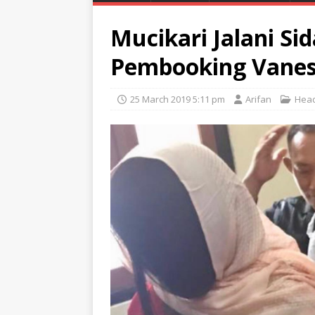
Mucikari Jalani Sid
Pembooking Vanes
25 March 2019 5:11 pm
Arifan
Head