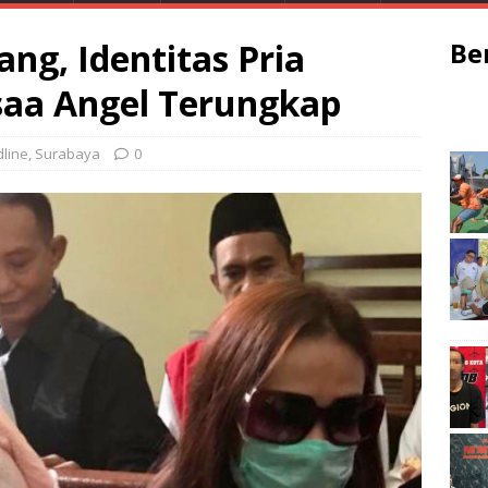
ang, Identitas Pria
Be
aa Angel Terungkap
line
,
Surabaya
0