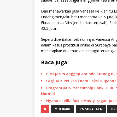
saudari Vanessa Angel mengiyakan tawaran te
Dari menawarkan jasa Vanessa ke Rian itu
Endang mengaku baru menerima Rp 5 juta, ka
Fitriandri alias Vitly Jen (berkas terpisah).
42,5 juta.
Seperti diberitakan sebelumnya, Vanessa Ange
dalam kasus prostitusi online di Surabaya pad
menetapkan dua mucikari sebagai tersangka y
Baca Juga:
ISMI Jatim Anggap Aprindo Kurang Bi
Lagi, KPK Periksa Enam Saksi Dugaan S
Program #ONPreneurship Bank OCBC NIS
Normal
Nyabu di Villa Bukit Mas, Juragan Jual-
MUCIKARI
PN SURABAYA
PRO