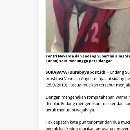
Tentri Novanta dan Endang Suhartini alias Sis
kanan) saat menunggu persidangan.
SURABAYA (surabayapost.id)
– Endang Suh
prostitusi Vanessa Angel menjalani sidang p
(25/3/2019). Kedua mucikari tersebut menjala
Dengan mengenakan rompi tahanan warna mer
dimulai. Endang mengenakan masker dan ka
untuk menutupi wajahnya.
Tak sepatah kata pun terlontar dari dua muc
berkali-kali kedua mucikari berusaha meny