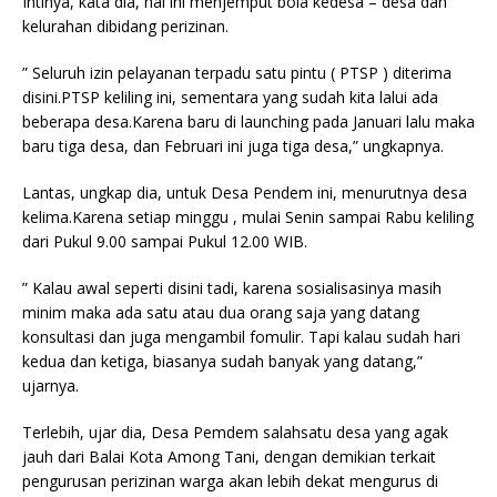
Intinya, kata dia, hal ini menjemput bola kedesa – desa dan
kelurahan dibidang perizinan.
” Seluruh izin pelayanan terpadu satu pintu ( PTSP ) diterima
disini.PTSP keliling ini, sementara yang sudah kita lalui ada
beberapa desa.Karena baru di launching pada Januari lalu maka
baru tiga desa, dan Februari ini juga tiga desa,” ungkapnya.
Lantas, ungkap dia, untuk Desa Pendem ini, menurutnya desa
kelima.Karena setiap minggu , mulai Senin sampai Rabu keliling
dari Pukul 9.00 sampai Pukul 12.00 WIB.
” Kalau awal seperti disini tadi, karena sosialisasinya masih
minim maka ada satu atau dua orang saja yang datang
konsultasi dan juga mengambil fomulir. Tapi kalau sudah hari
kedua dan ketiga, biasanya sudah banyak yang datang,”
ujarnya.
Terlebih, ujar dia, Desa Pemdem salahsatu desa yang agak
jauh dari Balai Kota Among Tani, dengan demikian terkait
pengurusan perizinan warga akan lebih dekat mengurus di