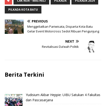
CAK NUR - MAS HELI
PILKADA
PILKADA 2024
PILKADA KOTA BATU
PREVIOUS
Menggeliatkan Pariwisata, Disparta Kota Batu
Gelar Event Motorcross Sedot Ribuan Pengunjung
NEXT
Revitalisasi Da’wah Politik
Berita Terkini
Yudisium Akbar Heppie: UIBU Satukan 4 Fakultas
dan Pascasarjana