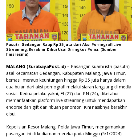
Pasutri Gedangan Raup Rp 35 Juta dari Aksi Pornografi Live
Streaming, Berakhir Dibui Usai Diringkus Polisi. (Sumber
hmsresma)
MALANG (SurabayaPost.id) –
Pasangan suami istri (pasutri)
asal Kecamatan Gedangan, Kabupaten Malang, Jawa Timur,
berhasil meraup keuntungan hingga Rp 35 juta hanya dalam
dua bulan dari aksi pornografi melalui siaran langsung di media
sosial. Kedua pelaku yakni, FI (27) dan PN (24), diketahui
memanfaatkan platform live streaming untuk mendapatkan
endorse dan gift dari ribuan penonton. Kini nasibnya berakhir
dibui.
Kepolisian Resor Malang, Polda Jawa Timur, mengamankan
pasangan ini di kediaman mereka pada Minggu (5/1/2024).