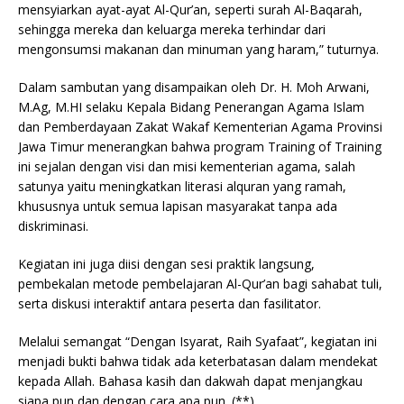
mensyiarkan ayat-ayat Al-Qur’an, seperti surah Al-Baqarah,
sehingga mereka dan keluarga mereka terhindar dari
mengonsumsi makanan dan minuman yang haram,” tuturnya.
Dalam sambutan yang disampaikan oleh Dr. H. Moh Arwani,
M.Ag, M.HI selaku Kepala Bidang Penerangan Agama Islam
dan Pemberdayaan Zakat Wakaf Kementerian Agama Provinsi
Jawa Timur menerangkan bahwa program Training of Training
ini sejalan dengan visi dan misi kementerian agama, salah
satunya yaitu meningkatkan literasi alquran yang ramah,
khususnya untuk semua lapisan masyarakat tanpa ada
diskriminasi.
Kegiatan ini juga diisi dengan sesi praktik langsung,
pembekalan metode pembelajaran Al-Qur’an bagi sahabat tuli,
serta diskusi interaktif antara peserta dan fasilitator.
Melalui semangat “Dengan Isyarat, Raih Syafaat”, kegiatan ini
menjadi bukti bahwa tidak ada keterbatasan dalam mendekat
kepada Allah. Bahasa kasih dan dakwah dapat menjangkau
siapa pun dan dengan cara apa pun. (**).