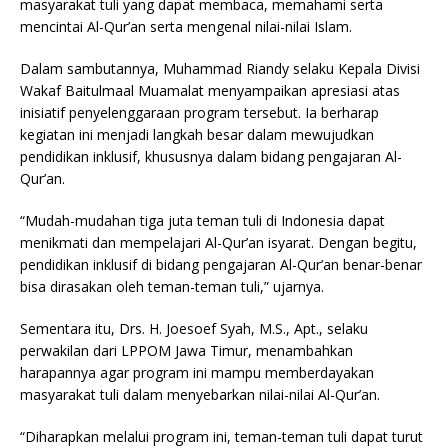
masyarakat tuli yang dapat membaca, memahami serta
mencintai Al-Qur’an serta mengenal nilai-nilai Islam.
Dalam sambutannya, Muhammad Riandy selaku Kepala Divisi
Wakaf Baitulmaal Muamalat menyampaikan apresiasi atas
inisiatif penyelenggaraan program tersebut. Ia berharap
kegiatan ini menjadi langkah besar dalam mewujudkan
pendidikan inklusif, khususnya dalam bidang pengajaran Al-
Qur’an.
“Mudah-mudahan tiga juta teman tuli di Indonesia dapat
menikmati dan mempelajari Al-Qur’an isyarat. Dengan begitu,
pendidikan inklusif di bidang pengajaran Al-Qur’an benar-benar
bisa dirasakan oleh teman-teman tuli,” ujarnya.
Sementara itu, Drs. H. Joesoef Syah, M.S., Apt., selaku
perwakilan dari LPPOM Jawa Timur, menambahkan
harapannya agar program ini mampu memberdayakan
masyarakat tuli dalam menyebarkan nilai-nilai Al-Qur’an.
“Diharapkan melalui program ini, teman-teman tuli dapat turut