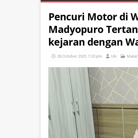
Pencuri Motor di 
Madyopuro Tertang
kejaran dengan W
28 October 2025 7:20 pm
Uki
Mala