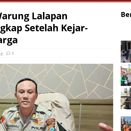
Warung Lalapan
Be
kap Setelah Kejar-
arga
ng
0