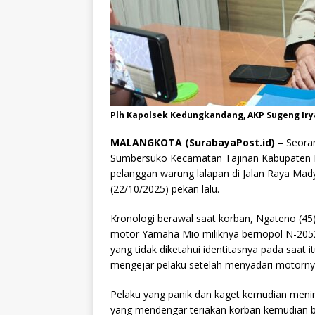
Plh Kapolsek Kedungkandang, AKP Sugeng Ir
MALANGKOTA (SurabayaPost.id) –
Seoran
Sumbersuko Kecamatan Tajinan Kabupaten Ma
pelanggan warung lalapan di Jalan Raya Mady
(22/10/2025) pekan lalu.
Kronologi berawal saat korban, Ngateno (45
motor Yamaha Mio miliknya bernopol N-2052-B
yang tidak diketahui identitasnya pada saat
mengejar pelaku setelah menyadari motornya
Pelaku yang panik dan kaget kemudian menin
yang mendengar teriakan korban kemudian 