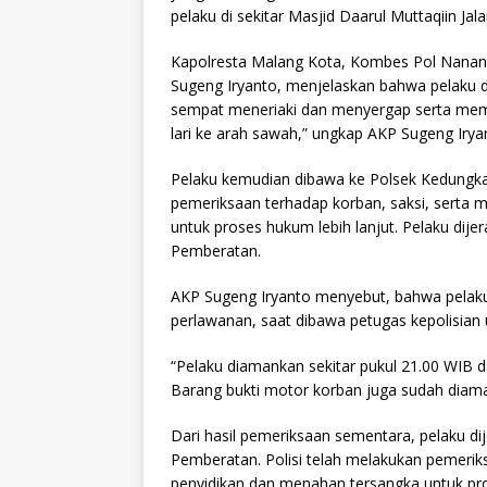
pelaku di sekitar Masjid Daarul Muttaqiin J
Kapolresta Malang Kota, Kombes Pol Nanan
Sugeng Iryanto, menjelaskan bahwa pelaku d
sempat meneriaki dan menyergap serta memuk
lari ke arah sawah,” ungkap AKP Sugeng Iryan
Pelaku kemudian dibawa ke Polsek Kedungkan
pemeriksaan terhadap korban, saksi, serta 
untuk proses hukum lebih lanjut. Pelaku dij
Pemberatan.
AKP Sugeng Iryanto menyebut, bahwa pelaku 
perlawanan, saat dibawa petugas kepolisian 
“Pelaku diamankan sekitar pukul 21.00 WIB 
Barang bukti motor korban juga sudah diama
Dari hasil pemeriksaan sementara, pelaku d
Pemberatan. Polisi telah melakukan pemeriks
penyidikan dan menahan tersangka untuk pro