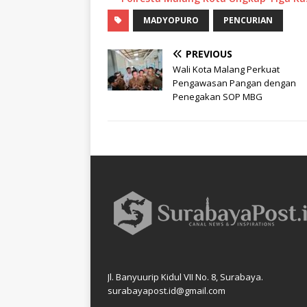
MADYOPURO
PENCURIAN
PREVIOUS
Wali Kota Malang Perkuat
Pengawasan Pangan dengan
Penegakan SOP MBG
Jl. Banyuurip Kidul VII No. 8, Surabaya.
surabayapost.id@gmail.com