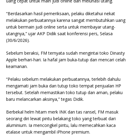
uang cepat untuk main judi online dan melunasi utang.
“Berdasarkan hasil pemeriksaan, pelaku diketahui nekat
melakukan perbuatannya karena sangat membutuhkan uang
untuk bermain judi online serta untuk membayar utang-
utangnya,” ujar AKP Didik saat konferensi pers, Selasa
(30/6/2026).
Sebelum beraksi, FM ternyata sudah mengintai toko Dinasty
Apple berhari-hari. Ia hafal jam buka-tutup dan mencari celah
keamanan.
“Pelaku sebelum melakukan perbuatannya, terlebih dahulu
mengamati jam buka dan tutup toko tempat penjualan HP
tersebut. Setelah memastikan toko tutup dan aman, pelaku
baru melancarkan aksinya,” tegas Didik.
Berbekal helm hitam merk INK dan tas ransel, FM masuk
seorang diri lewat pintu belakang toko yang terbuat dari
aluminium. Ia mencongkel pintu, lalu memecahkan kaca
etalase untuk mengambil iPhone premium.