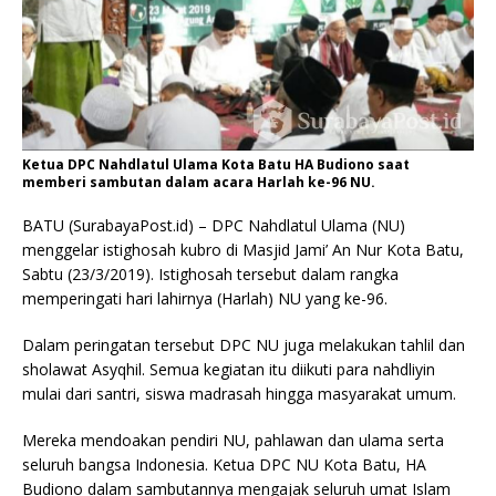
Ketua DPC Nahdlatul Ulama Kota Batu HA Budiono saat
memberi sambutan dalam acara Harlah ke-96 NU.
BATU (SurabayaPost.id) – DPC Nahdlatul Ulama (NU)
menggelar istighosah kubro di Masjid Jami’ An Nur Kota Batu,
Sabtu (23/3/2019). Istighosah tersebut dalam rangka
memperingati hari lahirnya (Harlah) NU yang ke-96.
Dalam peringatan tersebut DPC NU juga melakukan tahlil dan
sholawat Asyqhil. Semua kegiatan itu diikuti para nahdliyin
mulai dari santri, siswa madrasah hingga masyarakat umum.
Mereka mendoakan pendiri NU, pahlawan dan ulama serta
seluruh bangsa Indonesia. Ketua DPC NU Kota Batu, HA
Budiono dalam sambutannya mengajak seluruh umat Islam