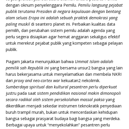
dengan oknum penyelenggara Pemilu.
Pemilu langsung pejabat
publik terutama Presiden di negara kepulauan dengan bentang
alam seluas Eropa ini adalah sebuah praktek demokrasi yang
paling muskil
di seantero planet ini. Perbaikan kualitas data
pemilih, dan perubahan sistem pemilu adalah agenda yang
perlu segera disiapkan agar hemat anggaran sekaligus efektif
untuk merekrut pejabat publik yang kompeten sebagai pelayan
publik.
Piagam Jakarta menunjukkan bahwa
Ummat Islam adalah
pemilik sah Republik ini
yang bersama unsur2 bangsa yang lain
harus bekerjasama untuk menyelamatkan dan membela NKRI
dari
proxy and neo-cortex war
kekuatan2 nekolimik.
Sumberdaya spiritual dan kultural pesantren perlu diperkuat
justru pada saat
sistem pendidikan nasional makin dimonopoli
secara radikal oleh sistem persekolahan massal paksa
yang
dikerdilkan menjadi sekedar instrumen teknokratik penyediaan
buruh trampil murah, bukan untuk mencerdaskan kehidupan
bangsa sebagai prasyarat budaya bagi bangsa yang merdeka.
Berbagai upaya untuk “menyekolahkan” pesantren perlu