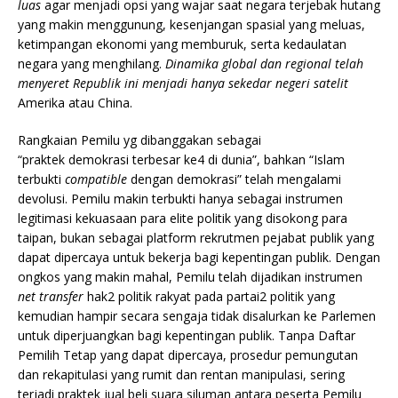
luas
agar menjadi opsi yang wajar saat negara terjebak hutang
yang makin menggunung, kesenjangan spasial yang meluas,
ketimpangan ekonomi yang memburuk, serta kedaulatan
negara yang menghilang.
Dinamika global dan regional telah
menyeret Republik ini menjadi hanya sekedar negeri satelit
Amerika atau China.
Rangkaian Pemilu yg dibanggakan sebagai
“praktek demokrasi terbesar ke4 di dunia”, bahkan “Islam
terbukti
compatible
dengan demokrasi” telah mengalami
devolusi. Pemilu makin terbukti hanya sebagai instrumen
legitimasi kekuasaan para elite politik yang disokong para
taipan, bukan sebagai platform rekrutmen pejabat publik yang
dapat dipercaya untuk bekerja bagi kepentingan publik. Dengan
ongkos yang makin mahal, Pemilu telah dijadikan instrumen
net transfer
hak2 politik rakyat pada partai2 politik yang
kemudian hampir secara sengaja tidak disalurkan ke Parlemen
untuk diperjuangkan bagi kepentingan publik. Tanpa Daftar
Pemilih Tetap yang dapat dipercaya, prosedur pemungutan
dan rekapitulasi yang rumit dan rentan manipulasi, sering
terjadi praktek jual beli suara siluman antara peserta Pemilu