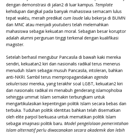
dengan demonstrasi di jalan2 di luar kampus.
Template
kehidupan dangkal pada banyak mahasiswa semacam lulus
tepat waktu, meraih predikat
cum laude
lalu bekerja di BUMN
dan MNC atau menjadi
youtubers
telah melemahkan
mahasiswa sebagai kekuatan moral. Sebagian besar koruptor
adalah alumni perguruan tinggi terkenal dengan kualifikasi
magister.
Setelah berhasil mengubur Pancasila di bawah kaki mereka
sendiri, kekuatan2 kiri dan nasionalis radikal terus menerus
menuduh Islam sebagai musuh Pancasila, intoleran, bahkan
anti-NKRI. Sambil terus mempropagandakan
agenda
sekulerisasi
mereka, yang terakhir soal LGBT, kekuatan2 kiri
dan nasionalis radikal ini menabuh genderang islamophobia
sehingga ummat Islam semakin terbungkam untuk
mengartikulasikan kepentingan politik Islam secara bebas dan
terbuka. Tuduhan politik identitas bahkan telah disematkan
oleh elite parpol berkuasa untuk mematikan politik Islam
sebagai imajinasi politik baru.
Model pengelolaan pemerintahan
Islam alternatif perlu diwacanakan secara akademik dan lebih