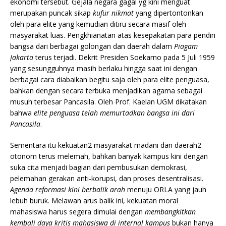
ekonomi tersebut. Gejala negara gagal yg kini menguat
merupakan puncak sikap
kufur nikmat
yang dipertontonkan
oleh para elite yang kemudian ditiru secara masif oleh
masyarakat luas. Pengkhianatan atas kesepakatan para pendiri
bangsa dari berbagai golongan dan daerah dalam
Piagam
Jakarta
terus terjadi. Dekrit Presiden Soekarno pada 5 Juli 1959
yang sesungguhnya masih berlaku hingga saat ini dengan
berbagai cara diabaikan begitu saja oleh para elite penguasa,
bahkan dengan secara terbuka menjadikan agama sebagai
musuh terbesar Pancasila. Oleh Prof. Kaelan UGM dikatakan
bahwa
elite penguasa telah memurtadkan bangsa ini dari
Pancasila
.
Sementara itu kekuatan2 masyarakat madani dan daerah2
otonom terus melemah, bahkan banyak kampus kini dengan
suka cita menjadi bagian dari pembusukan demokrasi,
pelemahan gerakan anti-korupsi, dan proses desentralisasi.
Agenda reformasi kini berbalik arah
menuju ORLA yang jauh
lebuh buruk. Melawan arus balik ini, kekuatan moral
mahasiswa harus segera dimulai dengan
membangkitkan
kembali daya kritis mahasiswa di internal kampus
bukan hanya