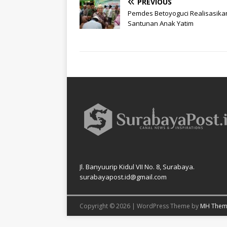
PREVIOUS
Pemdes Betoyoguci Realisasika
Santunan Anak Yatim
Jl. Banyuurip Kidul VII No. 8, Surabaya.
surabayapost.id@gmail.com
Copyright © 2026 | WordPress Theme by
MH Them