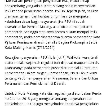
“Melihat arti penting dari penyerahan PSU, maka setiap
pengembang yang ada di Kota Malang harus menyerahkan
PSU kepada pemerintah daerah. PSU ini seperti jalan, saluran
drainase, taman, dan fasilitas umum lainnya merupakan
kebutuhan dasar bagi masyarakat. Jika PSU ini sudah
diserahkan ke Pemkot Malang, akan dicatat menjadi aset
pemerintah. Sehingga statusnya secara hukum menjadi milik
pemerintah, maka pemeliharaannya dijamin pemerintah,” kata
Pj Iwan Kurniawan dilansir dari rilis Bagian Prokompim Setda
Kota Malang, Kamis (7/11/2024).
Kewajiban penyerahan PSU ini, lanjut Pj. Walikota Iwan, telah
diatur melalui sejumlah regulasi baik di pusat maupun daerah.
Diantaranya pada pemerintah pusat diatur melalui Peraturan
Kementerian Dalam Negeri (Permendagri) No 9 Tahun 2009
tentang Pedoman penyerahan Prasarana, Sarana dan Utilitas
Perumahan dan Permukiman di Daerah.
Untuk di Kota Malang, kata dia, regulasinya diatur dalam Perda
no 2 tahun 2013 yang mengatur tentang penyerahan dan
pengelolaan PSU. Ia juga menyebutkan tertibnya pengelolaan