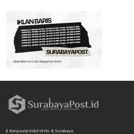
Jl. Banyuurip Kidul VII No. 8, Surabaya.