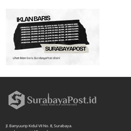
Jl. Banyuurip Kidul VII No. 8, Surabaya.