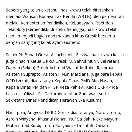
Seperti yang telah diketahui, nasi krawu telah ditetapkan
menjadi Warisan Budaya Tak Benda (WBTB) oleh pemerintah
melalui Kementerian Pendidikan, Kebudayaan, Riset dan
Teknologi (Kemendikbudristek). Sehingga, nasi krawu telah
resmi menjadi bagian dari makanan khas Gresik bersama
dengan sanggring kolak ayam Gumeno
Selain Plt Bupati Gresik Asluchul Alif, Festival nasi krawu kali ini
juga dihadiri Ketua DPRD Gresik M. Sahrul Munir, Sekretaris
Daerah (Sekda) Gresik Achmad Washil Miftahul Rachman,
Asisten I Suprapto, Asisten II Nuri Mardiana, juga para kepala
OPD terkait, diantaranya Kepala Dinas PMD Abu Hasan,
Kepala Dinas PM dan PTSP Reza Pahlevi, Kadis CKPKP Ida
Lailatussa’diyah, Plt Diskominfo Johar Gunawan, serta
Sekretaris Dinas Pendidikan Herawan Eka Kusuma.
Hadir pula, Anggota DPRD Gresik diantaranya, Noto Utomo,
Asroin Widyana, Khusnul Fiqhan, Nur Sa’idah, Ricke Mayumi,
Muhammad Kurdi, Imron Rosyadi serta Luthfi Dawam.
Kegiatan ini turut dihadiri pula Dirut BUMD Gresik Migas