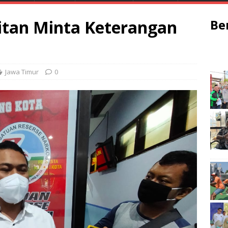
litan Minta Keterangan
Be
Jawa Timur
0