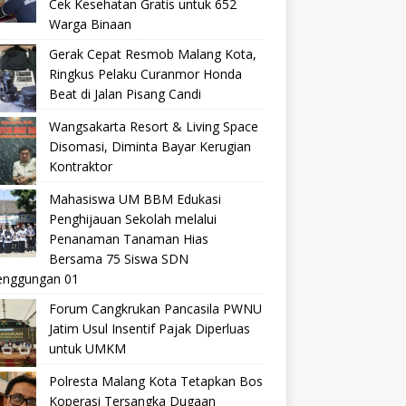
Cek Kesehatan Gratis untuk 652
Warga Binaan
Gerak Cepat Resmob Malang Kota,
Ringkus Pelaku Curanmor Honda
Beat di Jalan Pisang Candi
Wangsakarta Resort & Living Space
Disomasi, Diminta Bayar Kerugian
Kontraktor
Mahasiswa UM BBM Edukasi
Penghijauan Sekolah melalui
Penanaman Tanaman Hias
Bersama 75 Siswa SDN
nggungan 01
Forum Cangkrukan Pancasila PWNU
Jatim Usul Insentif Pajak Diperluas
untuk UMKM
Polresta Malang Kota Tetapkan Bos
Koperasi Tersangka Dugaan