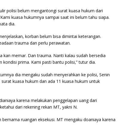
gulir polisi belum mengantongi surat kuasa hukum dari
Kami kuasa hukumnya sampai saat ini belum tahu siapa.
kata dia.
njelaskan, korban belum bisa dimintai keterangan.
eadaan trauma dan perlu perawatan.
nya kan memar. Dan trauma. Nanti kalau sudah bersedia
 kondisi prima. Kami pasti bantu polisi,” tutur dia.
kumnya dia mengaku sudah menyerahkan ke polisi, Senin
nan surat kuasa hukum dan ada 11 kuasa hukum untuk
dianiaya karena melakukan penggelapan uang dari
ketahui dari rekening rekan MT, yakni N.
gan bernama ruangan eksekusi. MT mengaku doaniaya karena