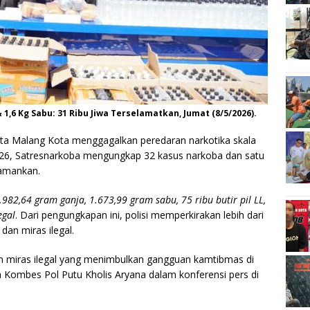
1,6 Kg Sabu: 31 Ribu Jiwa Terselamatkan, Jumat (8/5/2026).
ta Malang Kota menggagalkan peredaran narkotika skala
 2026, Satresnarkoba mengungkap 32 kasus narkoba dan satu
iamankan.
.982,64 gram ganja, 1.673,99 gram sabu, 75 ribu butir pil LL,
egal
. Dari pengungkapan ini, polisi memperkirakan lebih dari
dan miras ilegal.
n miras ilegal yang menimbulkan gangguan kamtibmas di
 Kombes Pol Putu Kholis Aryana dalam konferensi pers di