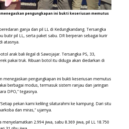
n menegaskan pengungkapan ini bukti keseriusan memutus
 peredaran ganja dan pil LL di Kedungkandang. Tersangka
u butir pil LL, serta paket sabu. DR berperan sebagai kurir
i atasnya.
otol arak bali ilegal di Sawojajar. Tersangka PS, 33,
 pakai truk. Ribuan botol itu diduga akan diedarkan di
n menegaskan pengungkapan ini bukti keseriusan memutus
akai berbagai modus, termasuk sistem ranjau dan jaringan
ara DPO,” tegasnya.
Setiap pekan kami keliling silaturahmi ke kampung. Dari situ
arkoba dan miras,” ujarnya.
ta menyelamatkan 2.994 jiwa, sabu 8.369 jiwa, pil LL 18.750
ari 31 ribu jiwa.