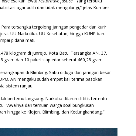
 diselesaikan lewat
restorative justice
. “Yang terbukti
bilitasi agar pulih dan tidak mengulangi,” jelas Kombes
Para tersangka tergolong jaringan pengedar dan kurir
ijerat UU Narkotika, UU Kesehatan, hingga KUHP baru
mpai pidana mati.
478 kilogram di Junrejo, Kota Batu. Tersangka AN, 37,
18 gram dan 10 paket siap edar seberat 460,28 gram.
nangkapan di Blimbing. Sabu diduga dari jaringan besar
k DPO. AN mengaku sudah empat kali terima pasokan
ia sistem ranjau.
ak bertemu langsung. Narkoba ditaruh di titik tertentu
tu. “Awalnya dari temuan warga soal bungkusan
n hingga ke Klojen, Blimbing, dan Kedungkandang,”