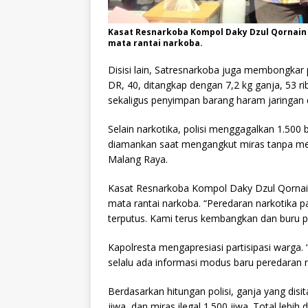
Kasat Resnarkoba Kompol Daky Dzul Qornai
mata rantai narkoba.
Disisi lain, Satresnarkoba juga membongkar
DR, 40, ditangkap dengan 7,2 kg ganja, 53 rib
sekaligus penyimpan barang haram jaringan d
Selain narkotika, polisi menggagalkan 1.500 b
diamankan saat mengangkut miras tanpa merek
Malang Raya.
Kasat Resnarkoba Kompol Daky Dzul Qornai
mata rantai narkoba. “Peredaran narkotika p
terputus. Kami terus kembangkan dan buru p
Kapolresta mengapresiasi partisipasi warga. “
selalu ada informasi modus baru peredaran n
Berdasarkan hitungan polisi, ganja yang disi
jiwa, dan miras ilegal 1.500 jiwa. Total lebih d