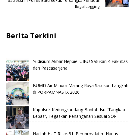
Satreskrim Polres Batu Bekuk Tersangka Penadah
Ilegal Logging
Berita Terkini
Yudisium Akbar Heppie: UIBU Satukan 4 Fakultas
dan Pascasarjana
BUMD Air Minum Malang Raya Satukan Langkah
di PORPAMNAS IX 2026
Kapolsek Kedungkandang Bantah Isu “Tangkap
Lepas”, Tegaskan Penanganan Sesuai SOP
Hadiah HUT RI ke-81: Pemprov Jatim Hapus