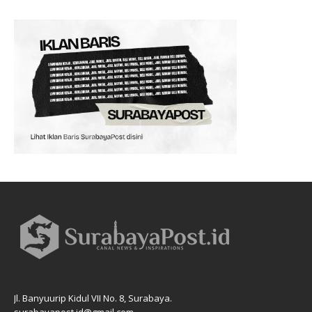
Jl. Banyuurip Kidul VII No. 8, Surabaya.