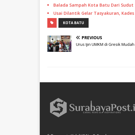
Balada Sampah Kota Batu Dari Sudut
Usai Dilantik Gelar Tasyakuran, Kad
KOTA BATU
PREVIOUS
Urus Ijin UMKM di Gresik Mudah