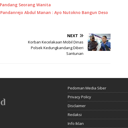
 Pandang Seorang Wanita
es Pandanrejo Abdul Manan : Ayo Nutokno Bangun Deso
NEXT
Korban Kecelakaan Mobil Dinas
Polsek Kedungkandang Diberi
Santunan
Pedoman Media Siber
Privacy Policy
Disclaimer
Redaksi
Info Iklan