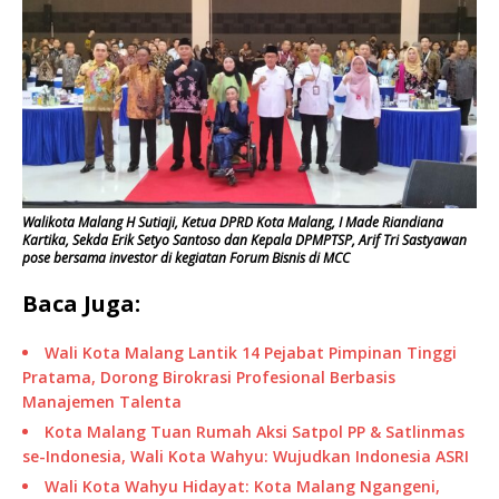
Walikota Malang H Sutiaji, Ketua DPRD Kota Malang, I Made Riandiana
Kartika, Sekda Erik Setyo Santoso dan Kepala DPMPTSP, Arif Tri Sastyawan
pose bersama investor di kegiatan Forum Bisnis di MCC
Baca Juga:
Wali Kota Malang Lantik 14 Pejabat Pimpinan Tinggi
Pratama, Dorong Birokrasi Profesional Berbasis
Manajemen Talenta
Kota Malang Tuan Rumah Aksi Satpol PP & Satlinmas
se-Indonesia, Wali Kota Wahyu: Wujudkan Indonesia ASRI
Wali Kota Wahyu Hidayat: Kota Malang Ngangeni,