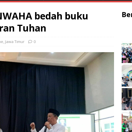
UNWAHA bedah buku
Be
ran Tuhan
ne
,
Jawa Timur
0