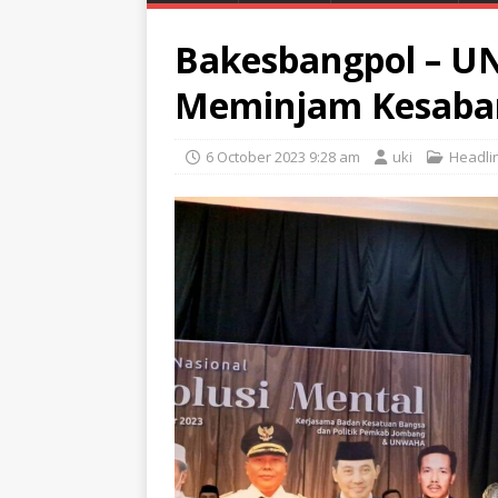
Bakesbangpol – 
Meminjam Kesaba
6 October 2023 9:28 am
uki
Headli