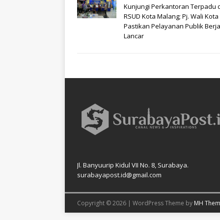
Kunjungi Perkantoran Terpadu 
RSUD Kota Malang; Pj. Wali Kota
Pastikan Pelayanan Publik Berj
Lancar
Jl. Banyuurip Kidul VII No. 8, Surabaya.
surabayapost.id@gmail.com
Copyright © 2026 | WordPress Theme by
MH Them