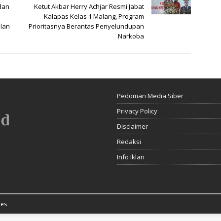
dan
Ketut Akbar Herry Achjar Resmi Jabat
Kalapas Kelas 1 Malang, Program
alan
Prioritasnya Berantas Penyelundupan
Narkoba
Pedoman Media Siber
Privacy Policy
Disclaimer
Redaksi
Info Iklan
es