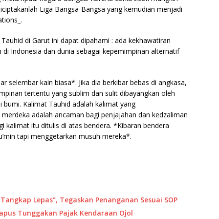
diciptakanlah Liga Bangsa-Bangsa yang kemudian menjadi
tions_.
Tauhid di Garut ini dapat dipahami : ada kekhawatiran
m di Indonesia dan dunia sebagai kepemimpinan alternatif
r selembar kain biasa*. Jika dia berkibar bebas di angkasa,
inan tertentu yang sublim dan sulit dibayangkan oleh
i bumi. Kalimat Tauhid adalah kalimat yang
 merdeka adalah ancaman bagi penjajahan dan kedzaliman
gi kalimat itu ditulis di atas bendera. *Kibaran bendera
u’min tapi menggetarkan musuh mereka*.
“Tangkap Lepas”, Tegaskan Penanganan Sesuai SOP
Hapus Tunggakan Pajak Kendaraan Ojol