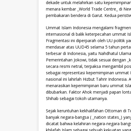
dekade untuk melahirkan satu kepemimpinan
menara kembar _World Trade Centre_ di New Y
pembakaran bendera di Garut. Kedua peristiwa
Ummat Islam Indonesia mengalami fragmentas
internasional di balik keterpecahan ummat I
Fragmentasi ini diperparah oleh UU politik 
mendasar atas UUD45 selama 5 tahun perta
terbesar di Indonesia, yaitu Nahdhatul Ulam
Pemerintahan Jokowi, tidak sesuai dengan 
secara resmi netral, terpaksa mengambil po
sebagai representasi kepemimpinan ummat Is
nasional ini lahirlah Hizbut Tahrir Indonesia
menarasikan kepemimpinan baru ummat Islam
dibubarkan. Faktor Ahok menjadi papan lont
Shihab sebagai tokoh utamanya.
Sejak keruntuhan kekhalifahan Ottoman di Tu
banyak negara-bangsa ( _nation states_) yan
dicatat bahwa kelahiran negara-negara bangs
khilafah Islam sebagai sebuah kekuatan yan