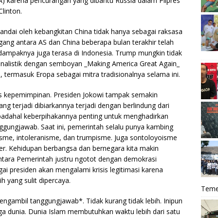
A) karena pencurangan yang dibantu Russia dalam Pilpres
linton.
tandai oleh kebangkitan China tidak hanya sebagai raksasa
gang antara AS dan China beberapa bulan terakhir telah
ampaknya juga terasa di Indonesia. Trump mungkin tidak
nalistik dengan semboyan _Making America Great Again_
 termasuk Eropa sebagai mitra tradisionalnya selama ini.
isis kepemimpinan. Presiden Jokowi tampak semakin
g terjadi dibiarkannya terjadi dengan berlindung dari
, padahal keberpihakannya penting untuk menghadirkan
gungjawab. Saat ini, pemerintah selalu punya kambing
isme, intoleranisme, dan trumpisme. Juga sontoloyoisme
er. Kehidupan berbangsa dan bernegara kita makin
ntara Pemerintah justru ngotot dengan demokrasi
gai presiden akan mengalami krisis legitimasi karena
h yang sulit dipercaya.
Teme
gambil tanggungjawab*. Tidak kurang tidak lebih. Inipun
ga dunia. Dunia Islam membutuhkan waktu lebih dari satu