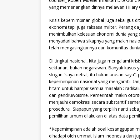
counsel_ Robert Mueller (mantan Ditektur CI
yang memenangkan dirinya melawan Hillary C
Krisis kepemimpinan global juga sekaligus di
ekonomi tapi juga raksasa militer. Perang da
menimbulkan kelesuan ekonomi dunia yang d
menyadari bahwa sikapnya yang makin nasio
telah mengasingkannya dari komunitas dunia,
Di tingkat nasional, kita juga mengalami kr
sektarian, bukan negarawan. Banyak kasus yan
slogan “saya netral, itu bukan urusan saya”
kepemimpinan nasional yang mengambil tang
hitam untuk hampir semua masalah : radikal
dan gendruwoisme. Pemerintah makin otorit
menjauhi demokrasi secara substantif seme
prosedural. Siapapun yang terpilih nanti seba
pemilihan umum dilakukan di atas data pemili
*Kepemimpinan adalah soal kesanggupan men
dihadapi oleh ummat Islam Indonesia dan ju