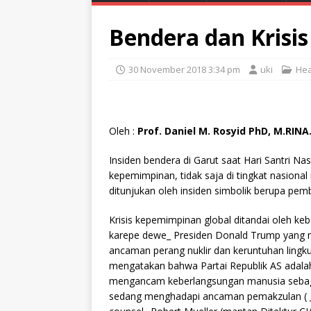
Bendera dan Krisi
30 November 2018 3:34 pm
uki
Hea
Oleh :
Prof. Daniel M. Rosyid PhD, M.RINA
Insiden bendera di Garut saat Hari Santri N
kepemimpinan, tidak saja di tingkat nasional 
ditunjukan oleh insiden simbolik berupa pe
Krisis kepemimpinan global ditandai oleh ke
karepe dewe_ Presiden Donald Trump yang
ancaman perang nuklir dan keruntuhan ling
mengatakan bahwa Partai Republik AS adalah 
mengancam keberlangsungan manusia sebagai 
sedang menghadapi ancaman pemakzulan ( _i