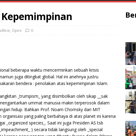
s Kepemimpinan
Be
dline
,
Opini
0
.
asional beberapa waktu mencerminkan sebuah krisis
namun juga ditingkat global. Hal ini anehnya justru
mbakaran bendera : penolakan atas kepemimpinan Islam.
bangkitan _trumpism_ yang disimbolkan oleh sikap __sak
 mengantarkan ummat manusia makin terperosok dalam
kungan hidup. Bahkan Prof. Noam Chomsky dari MIT
organisasi yang paling berbahaya di atas planet ini karena
_organized species_. Saat ini juga Presiden AS tsb
mpeachment_ ) secara tidak langsung oleh _special