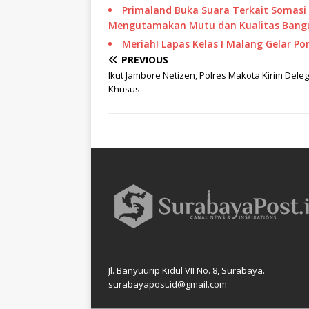
Primaland Buka Suara Terkait Somasi 
Mengutamakan Mutu dan Kualitas Bang
Meriah! Lapas Kelas I Malang Gelar 
PREVIOUS
Ikut Jambore Netizen, Polres Makota Kirim Deleg
Khusus
Jl. Banyuurip Kidul VII No. 8, Surabaya.
surabayapost.id@gmail.com