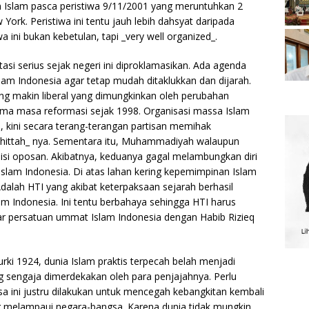
 Islam pasca peristiwa 9/11/2001 yang meruntuhkan 2
ork. Peristiwa ini tentu jauh lebih dahsyat daripada
 ini bukan kebetulan, tapi _very well organized_.
i serius sejak negeri ini diproklamasikan. Ada agenda
slam Indonesia agar tetap mudah ditaklukkan dan dijarah.
yang makin liberal yang dimungkinkan oleh perubahan
ma masa reformasi sejak 1998. Organisasi massa Islam
a, kini secara terang-terangan partisan memihak
_khittah_ nya. Sementara itu, Muhammadiyah walaupun
sisi oposan. Akibatnya, keduanya gagal melambungkan diri
lam Indonesia. Di atas lahan kering kepemimpinan Islam
. Adalah HTI yang akibat keterpaksaan sejarah berhasil
 Indonesia. Ini tentu berbahaya sehingga HTI harus
ar persatuan ummat Islam Indonesia dengan Habib Rizieq
rki 1924, dunia Islam praktis terpecah belah menjadi
g sengaja dimerdekakan oleh para penjajahnya. Perlu
a ini justru dilakukan untuk mencegah kebangkitan kembali
g melampaui negara-bangsa. Karena dunia tidak mungkin