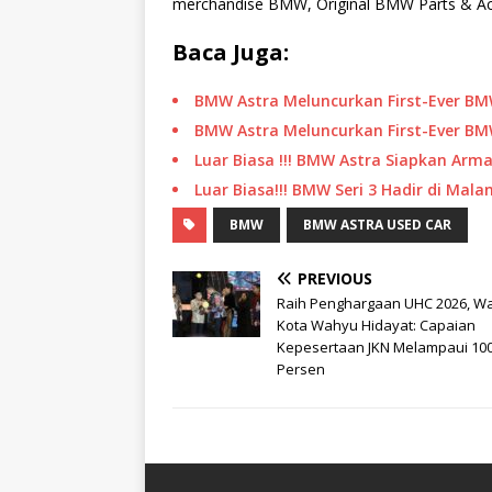
merchandise BMW, Original BMW Parts & Acce
Baca Juga:
BMW Astra Meluncurkan First-Ever BM
BMW Astra Meluncurkan First-Ever BMW
Luar Biasa !!! BMW Astra Siapkan Arm
Luar Biasa!!! BMW Seri 3 Hadir di Ma
BMW
BMW ASTRA USED CAR
PREVIOUS
Raih Penghargaan UHC 2026, Wa
Kota Wahyu Hidayat: Capaian
Kepesertaan JKN Melampaui 10
Persen