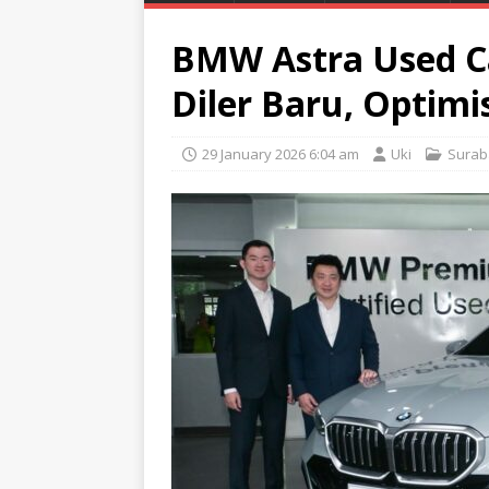
BMW Astra Used C
Diler Baru, Optim
29 January 2026 6:04 am
Uki
Surab