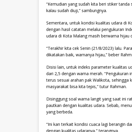
“Kemudian yang sudah kita beri stiker tanda s
kalau sudah diuji,” sambungnya.
Sementara, untuk kondisi kualitas udara di Kot
dengan hasil catatan melalui pengukuran Inde
udara di Kota Malang masih berwarna hijau 
“Terakhir kita cek Senin (21/8/2023) lalu. Par
dikatakan baik, warnanya hijau,” beber Rahm
Disisi lain, untuk indeks parameter kualitas u
dari 2,5 dengan warna merah. “Pengukuran in
terus sesuai arahan pak Walikota, sehingga ke
masyarakat bisa kita tepis,” tutur Rahman.
Disinggung soal warna langit yang saat ini r
pautkan dengan kualitas udara. Sebab, menu
yang berbeda.
“Ini kan terkait kondisi cuaca lagi berangin
dengan kualitas udaranya,” terangnya.