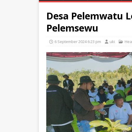
Desa Pelemwatu L
Pelemsewu
6 September 2024 6:23 pm
uki
Hea