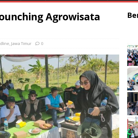
ounching Agrowisata
Be
dline
,
Jawa Timur
0