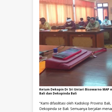
Ketum Dekopin Dr Sri Untari Bisowarno MAP
Bali dan Dekopinda Bali
“Kami difasilitasi oleh Kadiskop Provinsi Ba
Dekopinda se Bali. Semuanya berjalan menari