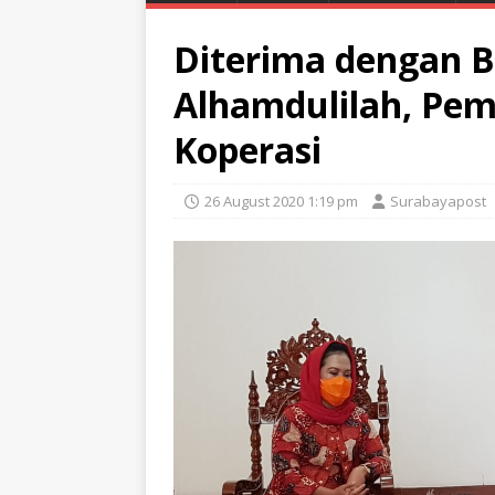
Diterima dengan B
Alhamdulilah, Pem
Koperasi
26 August 2020 1:19 pm
Surabayapost